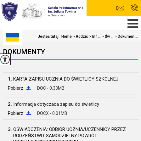
Jesteś tutaj:
Home
>
Rodzic
>
Inf ...
>
Św ...
>
Dokumen ...
DOKUMENTY
1.
KARTA ZAPISU UCZNIA DO ŚWIETLICY SZKOLNEJ
Pobierz
DOC - 0.33MB
2.
Informacja dotyczaca zapisu do świetlicy
Pobierz
DOCX - 0.01MB
3.
OŚWIADCZENIA: ODBIÓR UCZNIA/UCZENNICY PRZEZ
RODZEŃSTWO, SAMODZIELNY POWRÓT