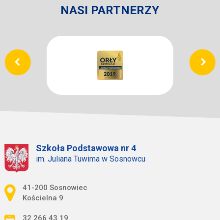
NASI PARTNERZY
Szkoła Podstawowa nr 4
im. Juliana Tuwima w Sosnowcu
Adres pocztowy:
41-200 Sosnowiec
Kościelna 9
32 266 43 19