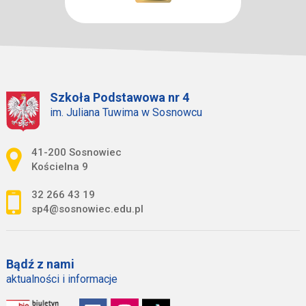
Szkoła Podstawowa nr 4
im. Juliana Tuwima w Sosnowcu
Adres pocztowy:
41-200 Sosnowiec
Kościelna 9
32 266 43 19
sp4@sosnowiec.edu.pl
Bądź z nami
aktualności i informacje