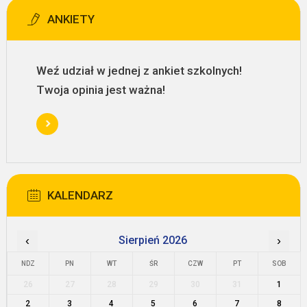
ANKIETY
Weź udział w jednej z ankiet szkolnych!
Twoja opinia jest ważna!
KALENDARZ
‹
Sierpień 2026
›
NDZ
PN
WT
ŚR
CZW
PT
SOB
26
27
28
29
30
31
1
2
3
4
5
6
7
8