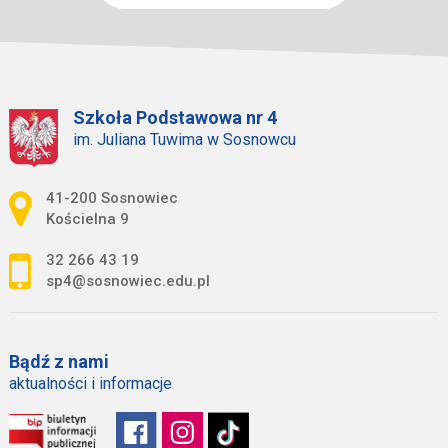
Szkoła Podstawowa nr 4
im. Juliana Tuwima w Sosnowcu
Adres pocztowy:
41-200 Sosnowiec
Kościelna 9
32 266 43 19
sp4@sosnowiec.edu.pl
Bądź z nami
aktualności i informacje