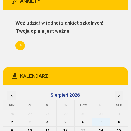
ANKIETY
Weź udział w jednej z ankiet szkolnych!
Twoja opinia jest ważna!
KALENDARZ
‹
Sierpień 2026
›
NDZ
PN
WT
ŚR
CZW
PT
SOB
26
27
28
29
30
31
1
2
3
4
5
6
7
8
9
10
11
12
13
14
15