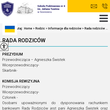
Jesteś tutaj:
Home
>
Rodzic
>
Informacje dla rodziców
>
Rada rodziców ...
RADA RODZICÓW
PREZYDIUM
Przewodnicząca – Agnieszka Świstek
Wiceprzewodniczący-
Skarbnik-
KOMISJA REWIZYJNA
Przewodniczący
Wiceprzewodniczący-
Członek -
Osobami upoważnionymi do dysponowania rachunkiem
bankowym Rady Rodziców jest pani Agnieszka Świstek oraz