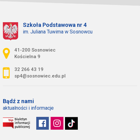
Szkoła Podstawowa nr 4
im. Juliana Tuwima w Sosnowcu
Adres pocztowy:
41-200 Sosnowiec
Kościelna 9
32 266 43 19
sp4@sosnowiec.edu.pl
Bądź z nami
aktualności i informacje