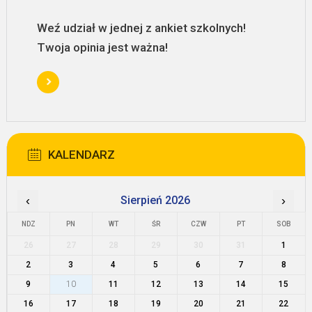
Weź udział w jednej z ankiet szkolnych!
Twoja opinia jest ważna!
KALENDARZ
‹
Sierpień 2026
›
NDZ
PN
WT
ŚR
CZW
PT
SOB
26
27
28
29
30
31
1
2
3
4
5
6
7
8
9
10
11
12
13
14
15
16
17
18
19
20
21
22