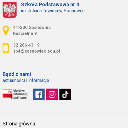
Szkoła Podstawowa nr 4
im. Juliana Tuwima w Sosnowcu
Adres pocztowy:
41-200 Sosnowiec
Kościelna 9
32 266 43 19
sp4@sosnowiec.edu.pl
Bądź z nami
aktualności i informacje
Strona główna