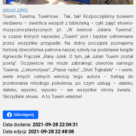
więcej zdjęć
Tuwim, Tuwima, Tuwimowi… Tak, tak! Rozpoczęliśmy bowiem
niedawno – świetlica wespół z biblioteką – cykl zajęć słowno-
muzyczno-plastycznych pt. „W świecie Juliana Tuwima”,
w czasie których nazwisko „Tuwim” jest i będzie odmieniane
przez wszystkie przypadki. Na dobry początek poznajemy
historię dzieciństwa patrona naszej szkoły na podstawie książki
Agnieszki Frączek „Rany Julek. O tym, jak Julian Tuwim został
poetą”. Oczywiście nie może zabraknąć utworów samego
Tuwima. „Lokomotywa”, „Ptasie radio”, „Słoń Trąbalski” – i wiele,
wiele innych celnych wierszy tego autora – trafiają do
przekonania młodego pokolenia, po czym ulatują – daleko,
daleko, wysoko, wysoko – we wszystkie strony świata…
Skrzydlate słowa… A to Tuwim właśnie!
Udostępnij
Data dodania:
2021-09-28 22:04:31
Data edycji:
2021-09-28 22:48:08