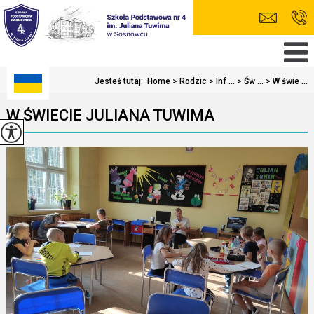
Jesteś tutaj:
Home
>
Rodzic
>
Inf ...
>
Św ...
>
W świe ...
W ŚWIECIE JULIANA TUWIMA