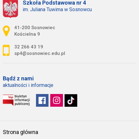
Szkoła Podstawowa nr 4
im. Juliana Tuwima w Sosnowcu
Adres pocztowy:
41-200 Sosnowiec
Kościelna 9
32 266 43 19
sp4@sosnowiec.edu.pl
Bądź z nami
aktualności i informacje
Strona główna