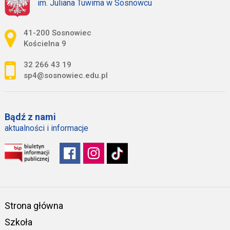
im. Juliana Tuwima w Sosnowcu
Adres pocztowy:
41-200 Sosnowiec
Kościelna 9
32 266 43 19
sp4@sosnowiec.edu.pl
Bądź z nami
aktualności i informacje
Strona główna
Szkoła