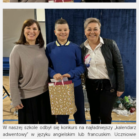
W naszej szkole odbył się konkurs na najładniejszy „kalendarz
adwentowy” w języku angielskim lub francuskim. Uczniowie