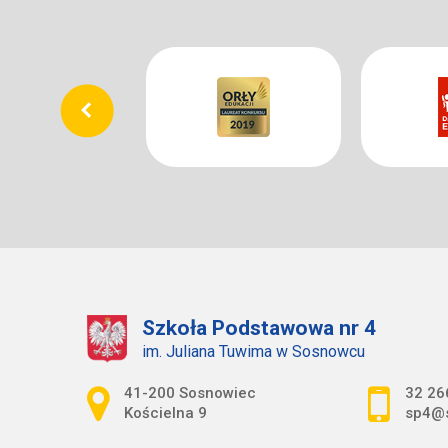
Szkoła Podstawowa nr 4
im. Juliana Tuwima w Sosnowcu
Adres pocztowy:
41-200 Sosnowiec
32 26
Kościelna 9
sp4@s