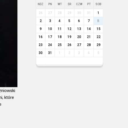
NDZ
PN
WT
ŚR
CZW
PT
SOB
26
27
28
29
30
31
1
2
3
4
5
6
7
8
9
10
11
12
13
14
15
16
17
18
19
20
21
22
23
24
25
26
27
28
29
30
31
1
2
3
4
5
zniowski
, które
e