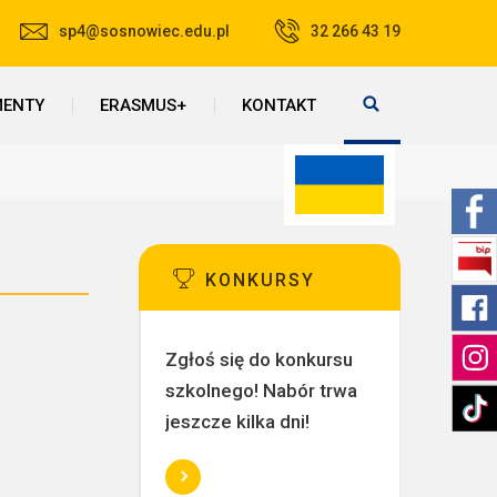
sp4@sosnowiec.edu.pl
32 266 43 19
ENTY
ERASMUS+
KONTAKT
KONKURSY
Zgłoś się do konkursu
szkolnego! Nabór trwa
jeszcze kilka dni!